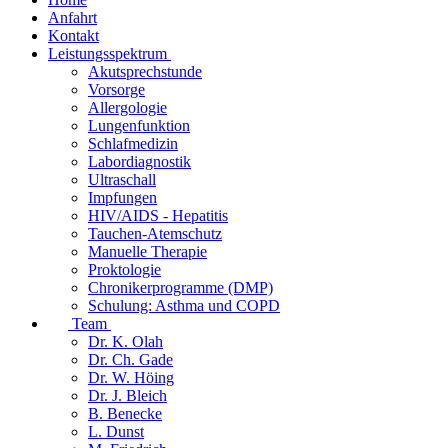
Anfahrt
Kontakt
Leistungsspektrum
Akutsprechstunde
Vorsorge
Allergologie
Lungenfunktion
Schlafmedizin
Labordiagnostik
Ultraschall
Impfungen
HIV/AIDS - Hepatitis
Tauchen-Atemschutz
Manuelle Therapie
Proktologie
Chronikerprogramme (DMP)
Schulung: Asthma und COPD
Team
Dr. K. Olah
Dr. Ch. Gade
Dr. W. Höing
Dr. J. Bleich
B. Benecke
L. Dunst