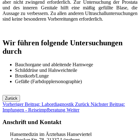
aber nicht zwingend erforderlich. Zur Untersuchung der Prostata
und des inneren Genitale hilft eine mäßig gefüllte Blase, die
Aussage zu verbessern. Zu allen anderen Ultraschalluntersuchungen
sind keine besonderen Vorbereitungen erforderlich.
Wir führen folgende Untersuchungen
durch
Bauchorgane und ableitende Harnwege
Schilddrüse und Halsweichteile
Brustkorb/Lunge
Gefäße (Farbdopplersonographie)
Zurück
Vorheriger Beitrag: Labordiagnostik
Zurück
Nächster Beitrag:
Impfungen - Reiseimpfberatung
Weiter
Anschrift und Kontakt
Hansemedizin im Ärztehaus Hanseviertel
Lübecker Str. 78, 21337 Lüneburg