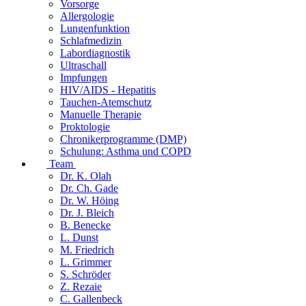
Vorsorge
Allergologie
Lungenfunktion
Schlafmedizin
Labordiagnostik
Ultraschall
Impfungen
HIV/AIDS - Hepatitis
Tauchen-Atemschutz
Manuelle Therapie
Proktologie
Chronikerprogramme (DMP)
Schulung: Asthma und COPD
Team
Dr. K. Olah
Dr. Ch. Gade
Dr. W. Höing
Dr. J. Bleich
B. Benecke
L. Dunst
M. Friedrich
L. Grimmer
S. Schröder
Z. Rezaie
C. Gallenbeck