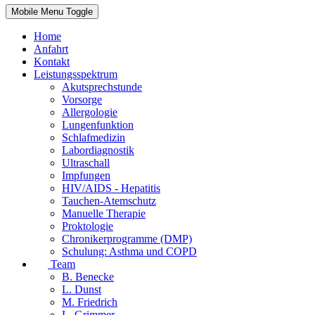
Mobile Menu Toggle
Home
Anfahrt
Kontakt
Leistungsspektrum
Akutsprechstunde
Vorsorge
Allergologie
Lungenfunktion
Schlafmedizin
Labordiagnostik
Ultraschall
Impfungen
HIV/AIDS - Hepatitis
Tauchen-Atemschutz
Manuelle Therapie
Proktologie
Chronikerprogramme (DMP)
Schulung: Asthma und COPD
Team
B. Benecke
L. Dunst
M. Friedrich
L. Grimmer