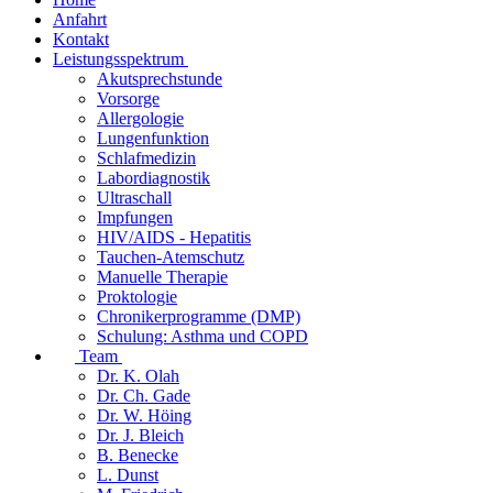
Anfahrt
Kontakt
Leistungsspektrum
Akutsprechstunde
Vorsorge
Allergologie
Lungenfunktion
Schlafmedizin
Labordiagnostik
Ultraschall
Impfungen
HIV/AIDS - Hepatitis
Tauchen-Atemschutz
Manuelle Therapie
Proktologie
Chronikerprogramme (DMP)
Schulung: Asthma und COPD
Team
Dr. K. Olah
Dr. Ch. Gade
Dr. W. Höing
Dr. J. Bleich
B. Benecke
L. Dunst