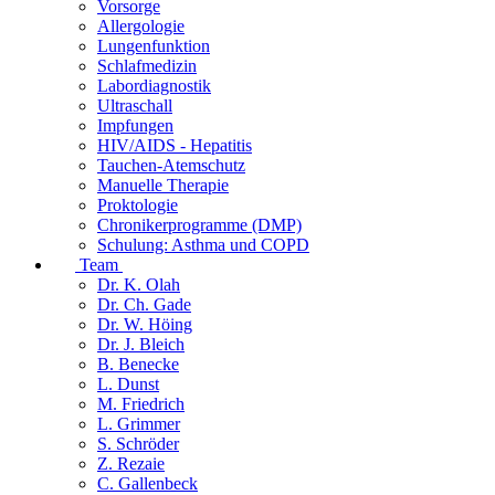
Vorsorge
Allergologie
Lungenfunktion
Schlafmedizin
Labordiagnostik
Ultraschall
Impfungen
HIV/AIDS - Hepatitis
Tauchen-Atemschutz
Manuelle Therapie
Proktologie
Chronikerprogramme (DMP)
Schulung: Asthma und COPD
Team
Dr. K. Olah
Dr. Ch. Gade
Dr. W. Höing
Dr. J. Bleich
B. Benecke
L. Dunst
M. Friedrich
L. Grimmer
S. Schröder
Z. Rezaie
C. Gallenbeck