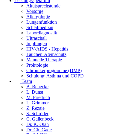
Leistungsspektrum
Akutsprechstunde
Vorsorge
Allergologie
Lungenfunktion
Schlafmedizin
Labordiagnostik
Ultraschall
Impfungen
HIV/AIDS - Hepatitis
Tauchen-Atemschutz
Manuelle Therapie
Proktologie
Chronikerprogramme (DMP)
Schulung: Asthma und COPD
Team
B. Benecke
L. Dunst
M. Friedrich
L. Grimmer
Z. Rezaie
S. Schröder
C. Gallenbeck
Dr. K. Olah
Dr. Ch. Gade