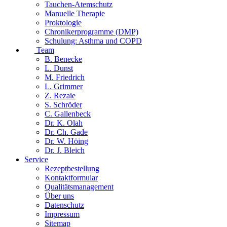
Tauchen-Atemschutz
Manuelle Therapie
Proktologie
Chronikerprogramme (DMP)
Schulung: Asthma und COPD
Team
B. Benecke
L. Dunst
M. Friedrich
L. Grimmer
Z. Rezaie
S. Schröder
C. Gallenbeck
Dr. K. Olah
Dr. Ch. Gade
Dr. W. Höing
Dr. J. Bleich
Service
Rezeptbestellung
Kontaktformular
Qualitätsmanagement
Über uns
Datenschutz
Impressum
Sitemap