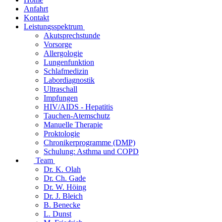
Anfahrt
Kontakt
Leistungsspektrum
Akutsprechstunde
Vorsorge
Allergologie
Lungenfunktion
Schlafmedizin
Labordiagnostik
Ultraschall
Impfungen
HIV/AIDS - Hepatitis
Tauchen-Atemschutz
Manuelle Therapie
Proktologie
Chronikerprogramme (DMP)
Schulung: Asthma und COPD
Team
Dr. K. Olah
Dr. Ch. Gade
Dr. W. Höing
Dr. J. Bleich
B. Benecke
L. Dunst