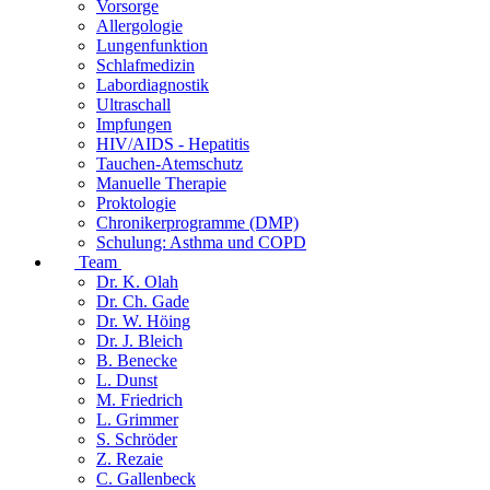
Vorsorge
Allergologie
Lungenfunktion
Schlafmedizin
Labordiagnostik
Ultraschall
Impfungen
HIV/AIDS - Hepatitis
Tauchen-Atemschutz
Manuelle Therapie
Proktologie
Chronikerprogramme (DMP)
Schulung: Asthma und COPD
Team
Dr. K. Olah
Dr. Ch. Gade
Dr. W. Höing
Dr. J. Bleich
B. Benecke
L. Dunst
M. Friedrich
L. Grimmer
S. Schröder
Z. Rezaie
C. Gallenbeck