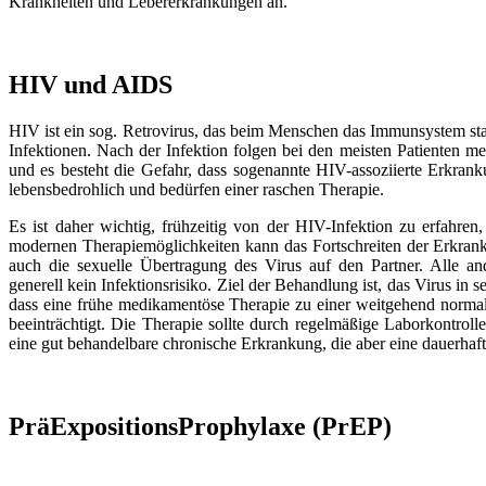
Krankheiten und Lebererkrankungen an.
HIV und AIDS
HIV ist ein sog. Retrovirus, das beim Menschen das Immunsystem star
Infektionen. Nach der Infektion folgen bei den meisten Patienten m
und es besteht die Gefahr, dass sogenannte HIV-assoziierte Erkrank
lebensbedrohlich und bedürfen einer raschen Therapie.
Es ist daher wichtig, frühzeitig von der HIV-Infektion zu erfahr
modernen Therapiemöglichkeiten kann das Fortschreiten der Erkrank
auch die sexuelle Übertragung des Virus auf den Partner. Alle an
generell kein Infektionsrisiko. Ziel der Behandlung ist, das Virus in
dass eine frühe medikamentöse Therapie zu einer weitgehend normale
beeinträchtigt. Die Therapie sollte durch regelmäßige Laborkontrol
eine gut behandelbare chronische Erkrankung, die aber eine dauerhaft
PräExpositionsProphylaxe (PrEP)