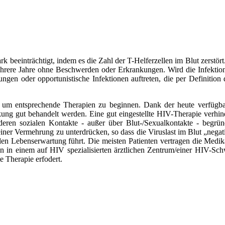
k beeinträchtigt, indem es die Zahl der T-Helferzellen im Blut zerstö
ehrere Jahre ohne Beschwerden oder Erkrankungen. Wird die Infektion 
ungen oder opportunistische Infektionen auftreten, die per Definiti
en, um entsprechende Therapien zu beginnen. Dank der heute verfügb
ung gut behandelt werden. Eine gut eingestellte HIV-Therapie verhin
deren sozialen Kontakte - außer über Blut-/Sexualkontakte - begrü
 seiner Vermehrung zu unterdrücken, so dass die Viruslast im Blut „negat
n Lebenserwartung führt. Die meisten Patienten vertragen die Medikam
len in einem auf HIV spezialisierten ärztlichen Zentrum/einer HIV-S
e Therapie erfodert.