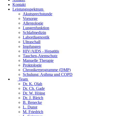
Kontakt
Leistungsspektrum
Akutsprechstunde
Vorsorge
Allergologie
Lungenfunktion
Schlafmedizin
Labordiagnostik
Ultraschall
Impfungen
HIV/AIDS - Hepatitis
Tauchen-Atemschutz
Manuelle Therapie
Proktologie
Chronikerprogramme (DMP)
Schulung: Asthma und COPD
Team
Dr. K. Olah
Dr. Ch. Gade
Dr. W. Höing
Dr. J. Bleich
B. Benecke
L. Dunst
M. Friedrich