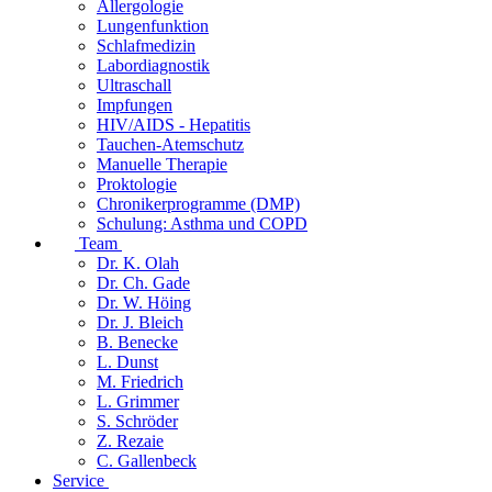
Allergologie
Lungenfunktion
Schlafmedizin
Labordiagnostik
Ultraschall
Impfungen
HIV/AIDS - Hepatitis
Tauchen-Atemschutz
Manuelle Therapie
Proktologie
Chronikerprogramme (DMP)
Schulung: Asthma und COPD
Team
Dr. K. Olah
Dr. Ch. Gade
Dr. W. Höing
Dr. J. Bleich
B. Benecke
L. Dunst
M. Friedrich
L. Grimmer
S. Schröder
Z. Rezaie
C. Gallenbeck
Service