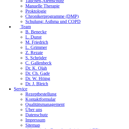
Tauchen-Atemschutz
Manuelle Therapie
Proktologie
Chronikerprogramme (DMP)
Schulung: Asthma und COPD
Team
B. Benecke
L. Dunst
M. Friedrich
L. Grimmer
Z. Rezaie
S. Schröder
C. Gallenbeck
Dr. K. Olah
Dr. Ch. Gade
Dr. W. Höing
Dr. J. Bleich
Service
Rezeptbestellung
Kontaktformular
Qualitätsmanagement
Über uns
Datenschutz
Impressum
Sitemap