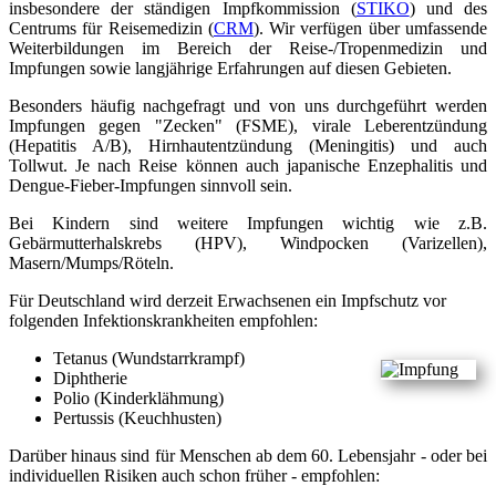
insbesondere der ständigen Impfkommission (
STIKO
) und des
Centrums für Reisemedizin (
CRM
). Wir verfügen über umfassende
Weiterbildungen im Bereich der Reise-/Tropenmedizin und
Impfungen sowie langjährige Erfahrungen auf diesen Gebieten.
Besonders häufig nachgefragt und von uns durchgeführt werden
Impfungen gegen "Zecken" (FSME), virale Leberentzündung
(Hepatitis A/B), Hirnhautentzündung (Meningitis) und auch
Tollwut. Je nach Reise können auch japanische Enzephalitis und
Dengue-Fieber-Impfungen sinnvoll sein.
Bei Kindern sind weitere Impfungen wichtig wie z.B.
Gebärmutterhalskrebs (HPV), Windpocken (Varizellen),
Masern/Mumps/Röteln.
Für Deutschland wird derzeit Erwachsenen ein Impfschutz vor
folgenden Infektionskrankheiten empfohlen:
Tetanus (Wundstarrkrampf)
Diphtherie
Polio (Kinderklähmung)
Pertussis (Keuchhusten)
Darüber hinaus sind für Menschen ab dem 60. Lebensjahr - oder bei
individuellen Risiken auch schon früher - empfohlen: