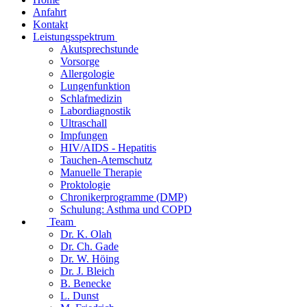
Anfahrt
Kontakt
Leistungsspektrum
Akutsprechstunde
Vorsorge
Allergologie
Lungenfunktion
Schlafmedizin
Labordiagnostik
Ultraschall
Impfungen
HIV/AIDS - Hepatitis
Tauchen-Atemschutz
Manuelle Therapie
Proktologie
Chronikerprogramme (DMP)
Schulung: Asthma und COPD
Team
Dr. K. Olah
Dr. Ch. Gade
Dr. W. Höing
Dr. J. Bleich
B. Benecke
L. Dunst