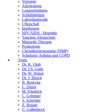
Vorsorge
Allergologie
Lungenfunktion
Schlafmedizin
Labordiagnostik
Ultraschall
Impfungen
HIV/AIDS - Hepatitis
Tauchen-Atemschutz
Manuelle Therapie
Proktologie
Chronikerprogramme (DMP)
Schulung: Asthma und COPD
Team
Dr. K. Olah
Dr. Ch. Gade
Dr. W. Höing
Dr. J. Bleich
B. Benecke
L. Dunst
M. Friedrich
L. Grimmer
S. Schröder
Z. Rezaie
C. Gallenbeck